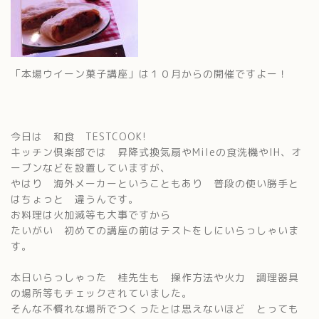
「本場ウイーン菓子講座」は１０月からの開催ですよー！
今日は 和食 TESTCOOK!
キッチン倶楽部では 昇降式換気扇やMileの食洗機やIH、オ
ーブンなどを設置していますが、
やはり 海外メーカーということもあり 普段の使い勝手と
はちょっと 違うんです。
お料理は火加減等も大事ですから
たいがい 初めての講座の前はテストをしにいらっしゃいま
す。
本日いらっしゃった 桂先生も 操作方法や火力 調理器具
の場所等もチェックされていました。
そんな不慣れな場所でつくったとは思えないほど とっても