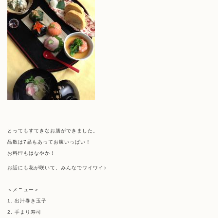
とってもすてきなお膳ができました。
品数は7品もあってお腹いっぱい！
お料理もはなやか！
お話にも花が咲いて、みんなでワイワイ♪
＜メニュー＞
1. 出汁巻き玉子
2. 手まり寿司