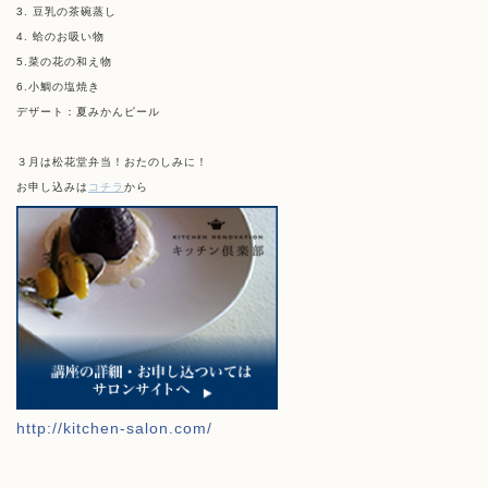
3. 豆乳の茶碗蒸し
4. 蛤のお吸い物
5.菜の花の和え物
6.小鯛の塩焼き
デザート：夏みかんピール
３月は松花堂弁当！おたのしみに！
お申し込み
は
コチラ
から
http://kitchen-salon.com/