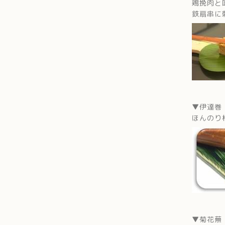
鶏挽肉と
鉄扇串に
▼伊達巻
ほんのり
▼菊花