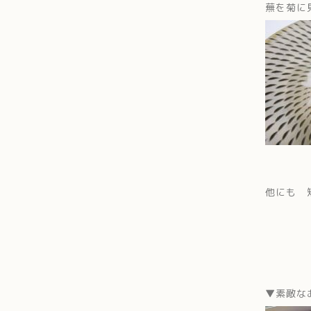
蕪を菊に
他にも 
▼素敵な