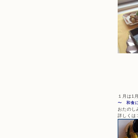
１月は
1
〜 和食
おたのし
詳しくは