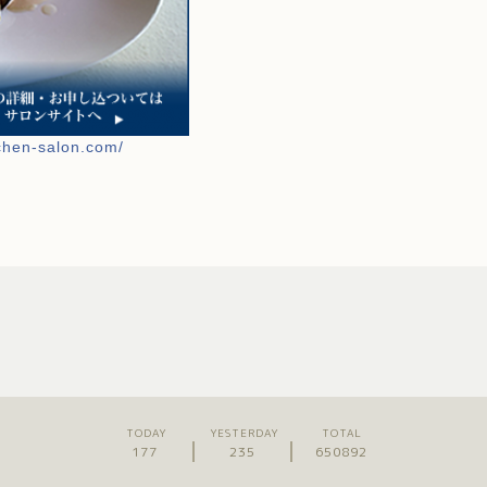
tchen-salon.com/
TODAY
YESTERDAY
TOTAL
177
235
650892