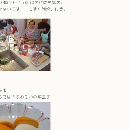
0時30〜16時30の時間も拡大。
かないには 「もずく雑炊」付き。
茶巾
らではのふわふわの錦玉子