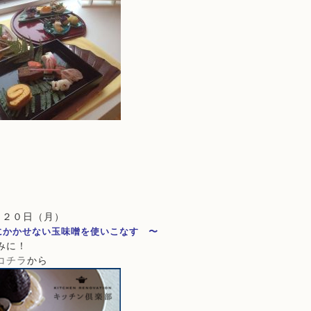
月２０日（月）
にかかせない玉味噌を使いこなす 〜
みに！
コチラ
から