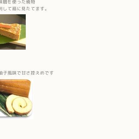
味噌を使った焼物
刺して扇に見たてます。
柚子風味で甘さ控えめです
蕪