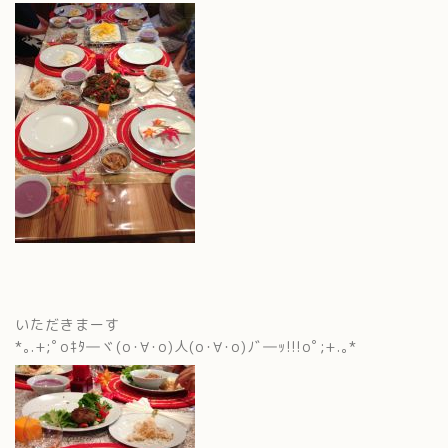
いただきまーす
*｡.+;ﾟoｷﾀ―ヾ(o･∀･o)人(o･∀･o)ﾉﾞ―ｯ!!!oﾟ;+.｡*