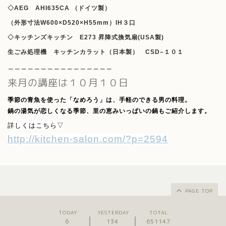
◇AEG AHI635CA （ドイツ製）
（外形寸法W600×D520×H55mm）IH３口
◇キッチンズキッチン E273 昇降式換気扇(USA製)
生ごみ処理機 キッチンカラット（日本製） CSD–１０１
＿＿＿＿＿＿＿＿＿＿＿＿＿＿＿＿
来月の講座は１０月１０日
季節の青魚を使った「なめろう」は、手軽のできる男の料理。
鍋の湯気が恋しくなる季節、里の恵みいっぱいの鍋もご紹介します。
詳しくはこちら▽
http://kitchen-salon.com/?p=2594
PAGE TOP
TODAY
YESTERDAY
TOTAL
6
134
651147